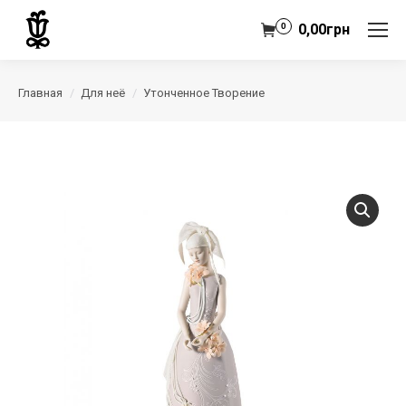
0
0,00
грн
Главная
Для неё
Утонченное Творение