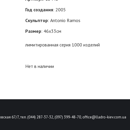
Год создания
: 2005
Скульптор
: Antonio Ramos
Размер
: 46х33см
лимитированная серия 1000 изделий
Нет в наличии
вская 67/7, тел. (044) 287-37-32, (097) 399-48-70,
office@lladro-kiev.com.ua