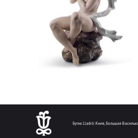
Бутик Lladró: Киев, Большая Василько