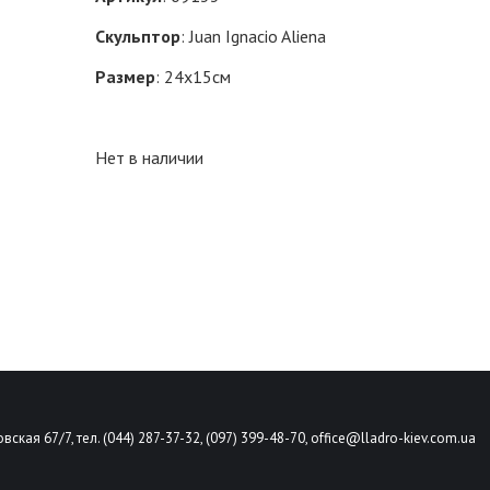
Скульптор
: Juan Ignacio Aliena
Размер
: 24х15см
Нет в наличии
вская 67/7, тел. (044) 287-37-32, (097) 399-48-70,
office@lladro-kiev.com.ua