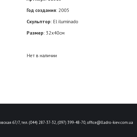
Год создания
: 2005
Скульптор
: El iluminado
Размер
: 32х40см
Нет в наличии
вская 67/7, тел. (044) 287-37-32, (097) 399-48-70,
office@lladro-kiev.com.ua