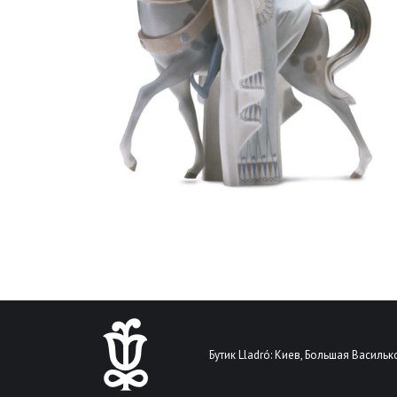
Бутик Lladró: Киев, Большая Василько