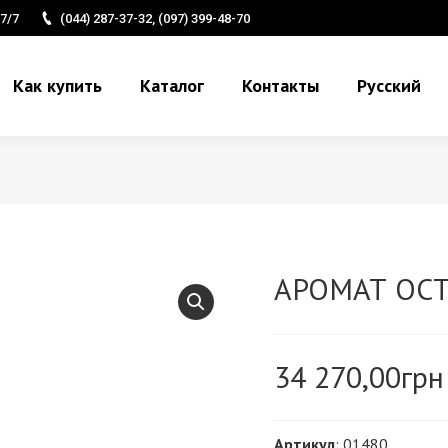
7/7
(044) 287-37-32, (097) 399-48-70
Как купить
Каталог
Контакты
Русский
АРОМАТ ОС
34 270,00
грн
Артикул
: 01480