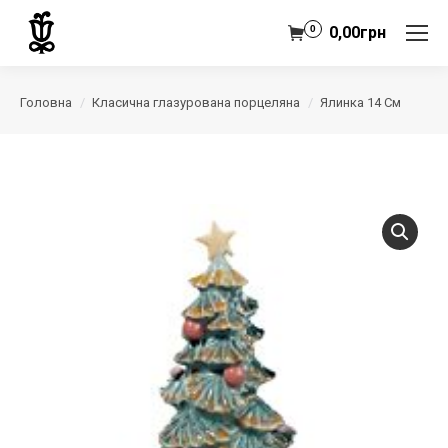
0
0,00
грн
Головна
Класична глазурована порцеляна
Ялинка 14 См