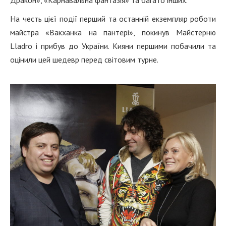
На честь цієї події перший та останній екземпляр роботи
майстра «Вакханка на пантері», покинув Майстерню
Lladro і прибув до України. Кияни першими побачили та
оцінили цей шедевр перед світовим турне.