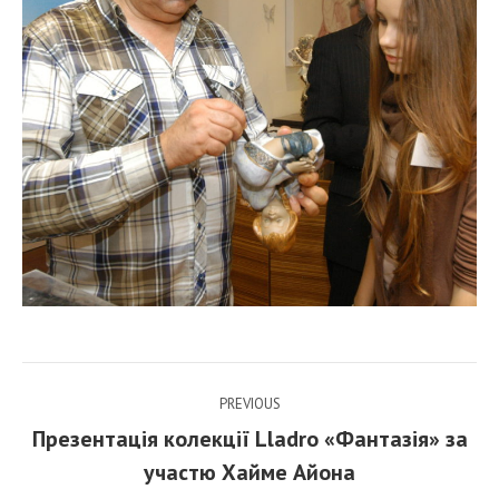
Post
PREVIOUS
navigation
Презентація колекції Lladro «Фантазія» за
Previous
участю Хайме Айона
post: