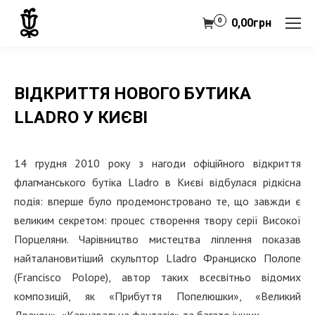
0
0,00
грн
ВІДКРИТТЯ НОВОГО БУТИКА
LLADRO У КИЄВІ
14 грудня 2010 року з нагоди офіційного відкриття
флагманського бутіка Lladro в Києві відбулася рідкісна
подія: вперше було продемонстровано те, що завжди є
великим секретом: процес створення твору серії Високої
Порцеляни. Чарівництво мистецтва ліплення показав
найталановитіший скульптор Lladro Франциско Полопе
(Francisco Polope), автор таких всесвітньо відомих
композицій, як «Прибуття Попелюшки», «Великий
Дракон», «Карнавальна фантазія» та багато інших.