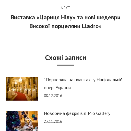
NEXT
Виставка «Цариця Нілу» та нові шедеври
Next
Високої порцеляни Lladro»
post:
Схожі записи
“Порцеляна на пуантах” у Національній
опері України
08.12.2016
Новорічна феєрія від Mio Gallery
23.11.2016