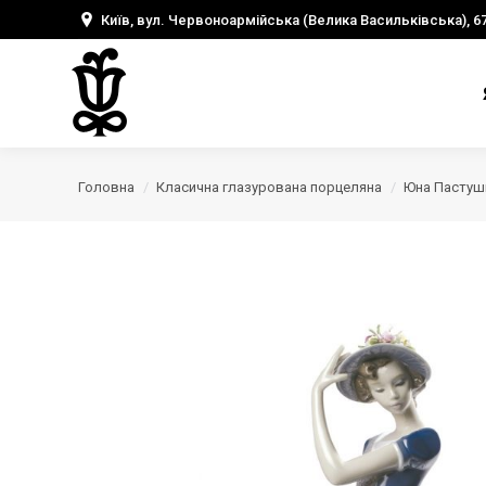
Київ, вул. Червоноармійська (Велика Васильківська), 6
Головна
Класична глазурована порцеляна
Юна Пастуш