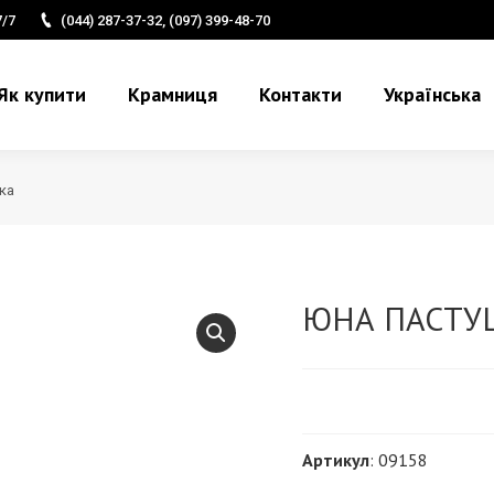
7/7
(044) 287-37-32, (097) 399-48-70
Як купити
Крамниця
Контакти
Українська
ка
ЮНА ПАСТУ
Артикул
: 09158