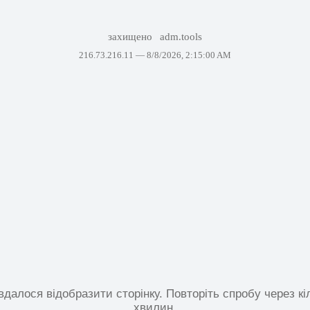
захищено
adm.tools
216.73.216.11 —
8/8/2026, 2:15:00 AM
вдалося відобразити сторінку. Повторіть спробу через кі
хвилин.