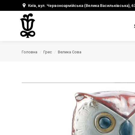
Київ, вул. Червоноармійська (Велика Васильківська), 6
Головна
Грес
Велика Сова