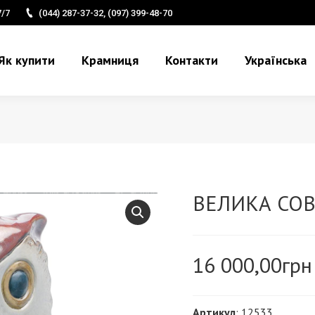
7/7
(044) 287-37-32, (097) 399-48-70
Як купити
Крамниця
Контакти
Українська
ВЕЛИКА СО
16 000,00
грн
Артикул
: 12533