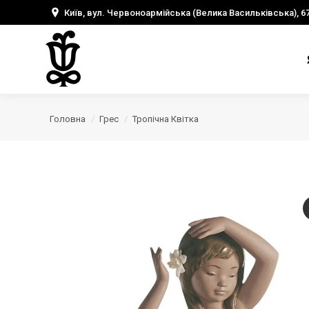
Київ, вул. Червоноармійська (Велика Васильківська), 6
Головна
Грес
Тропічна Квітка