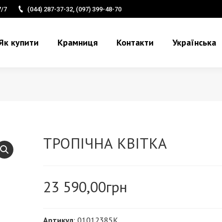
7/7
(044) 287-37-32, (097) 399-48-70
Як купити
Крамниця
Контакти
Українська
ТРОПІЧНА КВІТКА
23 590,00
грн
Артикул
: 01012385K