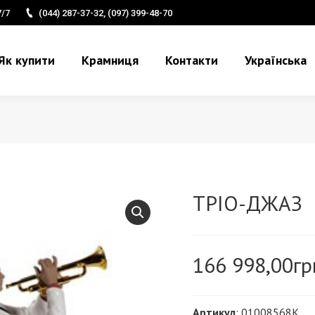
7/7
(044) 287-37-32, (097) 399-48-70
Як купити
Крамниця
Контакти
Українська
ТРІО-ДЖАЗ
166 998,00
гр
Артикул
: 01008568K