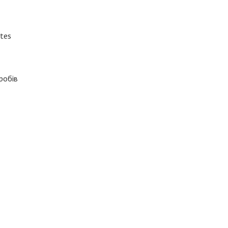
ntes
робів