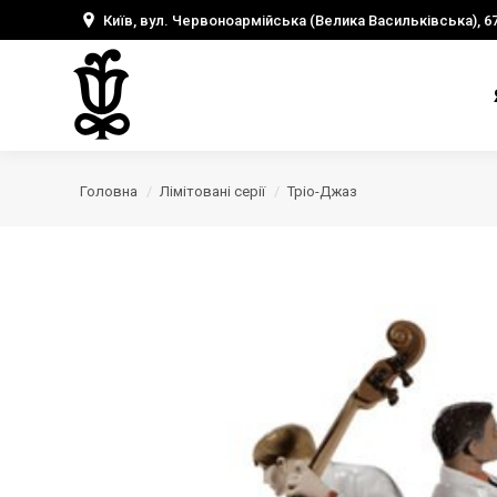
Київ, вул. Червоноармійська (Велика Васильківська), 6
Головна
Лімітовані серії
Тріо-Джаз