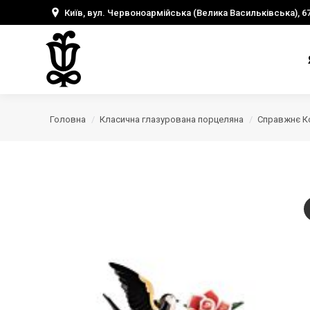
Київ, вул. Червоноармійська (Велика Васильківська), 6
Головна
Класична глазурована порцеляна
Справжнє К