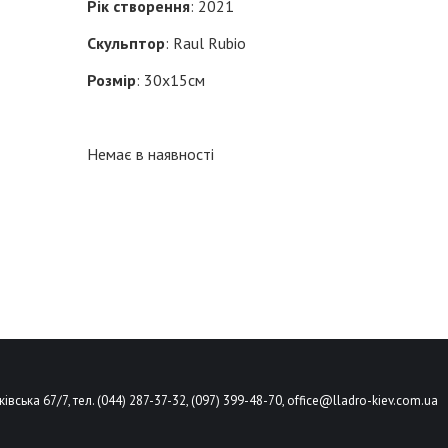
Рік створення
: 2021
Скульптор
: Raul Rubio
Розмір
: 30х15см
Немає в наявності
ківська 67/7, тел. (044) 287-37-32, (097) 399-48-70,
office@lladro-kiev.com.ua