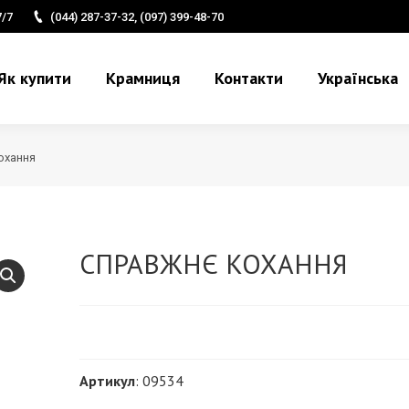
7/7
(044) 287-37-32, (097) 399-48-70
Як купити
Крамниця
Контакти
Українська
охання
СПРАВЖНЄ КОХАННЯ
Артикул
: 09534