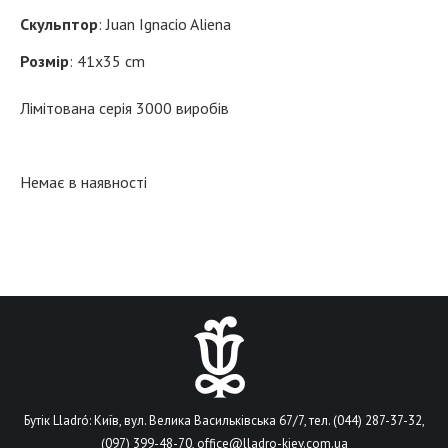
Скульптор
: Juan Ignacio Aliena
Розмір
: 41x35 cm
Лімітована серія 3000 виробів
Немає в наявності
Бутік Lladró: Київ, вул. Велика Васильківська 67/7, тел. (044) 287-37-32,
(097) 399-48-70,
office@lladro-kiev.com.ua