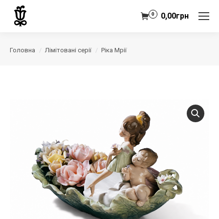
0
0,00
грн
Головна
Лімітовані серії
Ріка Мрії