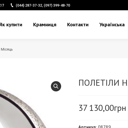
7/7
(044) 287-37-32, (097) 399-48-70
Як купити
Крамниця
Контакти
Українська
 Місяць
ПОЛЕТІЛИ Н
37 130,00
грн
Артикул
: 08789