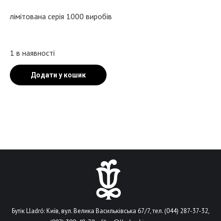
лімітована серія 1000 виробів
1 в наявності
Додати у кошик
Бутік Lladró: Київ, вул. Велика Васильківська 67/7, тел. (044) 287-37-32,