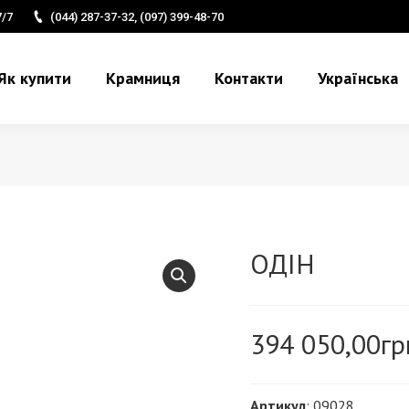
7/7
(044) 287-37-32, (097) 399-48-70
Як купити
Крамниця
Контакти
Українська
ОДІН
394 050,00
гр
Артикул
: 09028