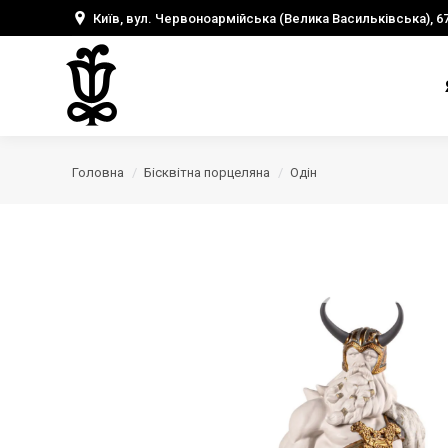
Київ, вул. Червоноармійська (Велика Васильківська), 6
Головна
Бісквітна порцеляна
Одін