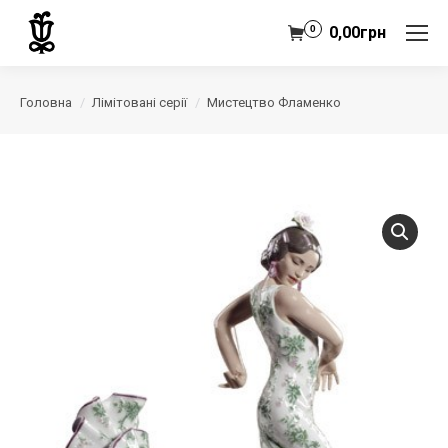
0
0,00
грн
Головна
Лімітовані серії
Мистецтво Фламенко