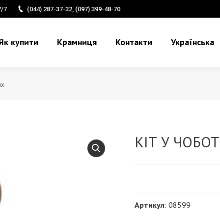
7/7
(044) 287-37-32, (097) 399-48-70
Як купити
Крамниця
Контакти
Українська
ях
КІТ У ЧОБО
Артикул
: 08599