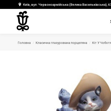
Київ, вул. Червоноармійська (Велика Васильківська), 6
Головна
Класична глазурована порцеляна
Кіт У Чобот