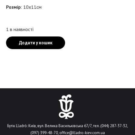
Розмір
: 10х11см
1 в наявності
Додати у кошик
Бутік Lladró: Київ, вул. Велика Васильківська 67/7, тел. (044) 287-37-32,
(097) 399-48-70,
office@lladro-kiev.com.ua