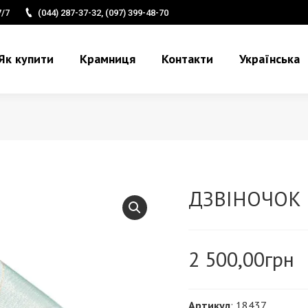
7/7
(044) 287-37-32, (097) 399-48-70
Як купити
Крамниця
Контакти
Українська
ДЗВІНОЧОК 
2 500,00
грн
Артикул
: 18437