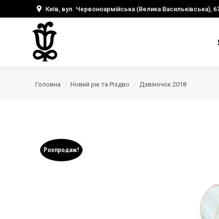
Київ, вул. Червоноармійська (Велика Васильківська), 6
Головна
Новий рік та Різдво
Дзвіночок 2018
Розпродаж!