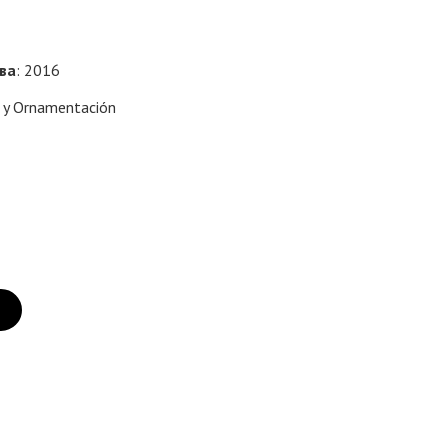
тва
: 2016
o y Ornamentación