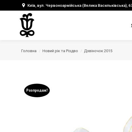
Київ, вул. Червоноармійська (Велика Васильківська), 6
Головна
Новий рік та Різдво
Дзвіночок 2015
Розпродаж!