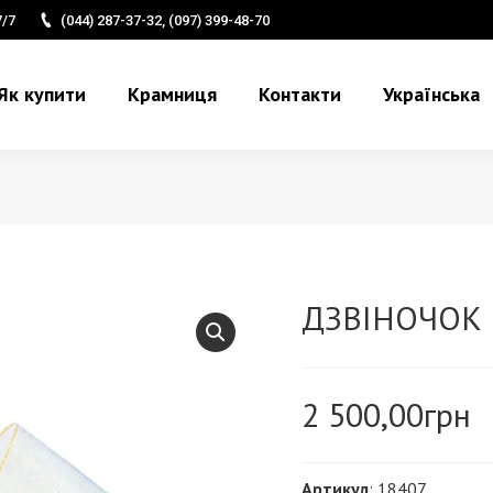
7/7
(044) 287-37-32, (097) 399-48-70
Як купити
Крамниця
Контакти
Українська
ДЗВІНОЧОК 
2 500,00
грн
Артикул
: 18407