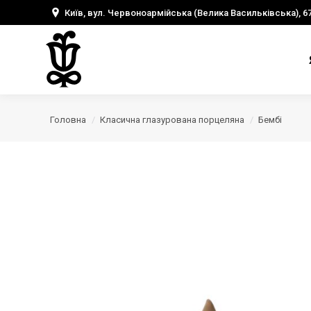
Київ, вул. Червоноармійська (Велика Васильківська), 6
Головна
Класична глазурована порцеляна
Бембі