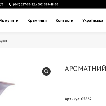
7/7
(044) 287-37-32, (097) 399-48-70
Як купити
Крамниця
Контакти
Українська
Букет
АРОМАТНИЙ
Артикул
: 05862